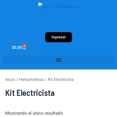
Ir
al
contenido
Ingresar
0
Cart
$
0,00
Inicio
/
Herramientas
/ Kit Electricista
Kit Electricista
Mostrando el único resultado