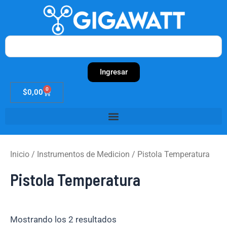
Ir
al
contenido
Search
Ingresar
0
Cart
$
0,00
Inicio
/
Instrumentos de Medicion
/ Pistola Temperatura
Pistola Temperatura
Mostrando los 2 resultados