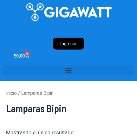
Ir
al
contenido
Ingresar
0
Cart
$
0,00
Inicio
/ Lamparas Bipin
Lamparas Bipin
Mostrando el único resultado