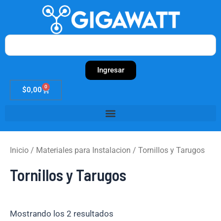
Ir
al
contenido
Search
Ingresar
0
Cart
$
0,00
Inicio
/
Materiales para Instalacion
/ Tornillos y Tarugos
Tornillos y Tarugos
Mostrando los 2 resultados