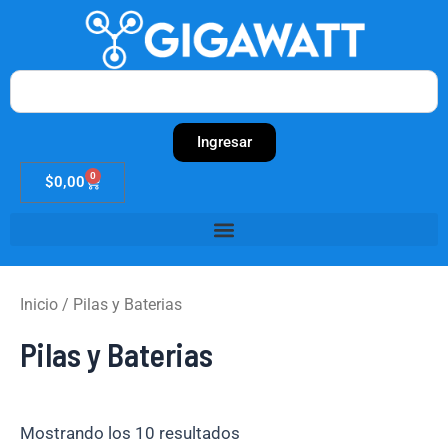
Ir
al
contenido
Search
Ingresar
0
Cart
$
0,00
Inicio
/ Pilas y Baterias
Pilas y Baterias
Mostrando los 10 resultados