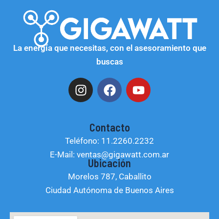
La energía que necesitas, con el asesoramiento que
buscas
I
F
Y
n
a
o
s
c
u
t
e
t
Contacto
a
b
u
Teléfono: 11.2260.2232
g
o
b
E-Mail: ventas@gigawatt.com.ar
r
o
e
Ubicación
a
k
Morelos 787, Caballito
m
Ciudad Autónoma de Buenos Aires