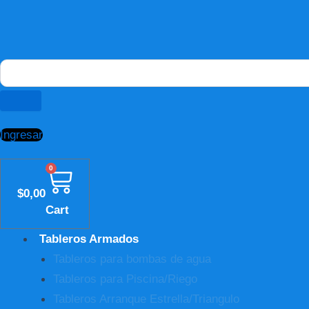
Ingresar
0
$
0,00
Cart
Tableros Armados
Tableros para bombas de agua
Tableros para Piscina/Riego
Tableros Arranque Estrella/Triangulo