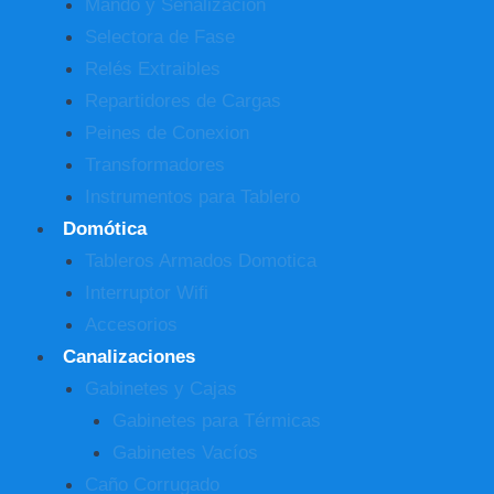
Mando y Señalización
Selectora de Fase
Relés Extraibles
Repartidores de Cargas
Peines de Conexion
Transformadores
Instrumentos para Tablero
Domótica
Tableros Armados Domotica
Interruptor Wifi
Accesorios
Canalizaciones
Gabinetes y Cajas
Gabinetes para Térmicas
Gabinetes Vacíos
Caño Corrugado