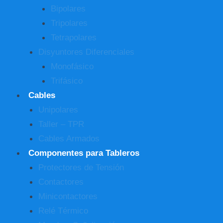
Bipolares
Tripolares
Tetrapolares
Disyuntores Diferenciales
Monofásico
Trifásico
Cables
Unipolares
Taller – TPR
Cables Armados
Componentes para Tableros
Protectores de Tensión
Contactores
Minicontactores
Relé Térmico