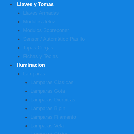
Llaves y Tomas
Llaves Armadas
Módulos Jeluz
Modulos Sobreponer
Sensor / Automático Pasillo
Tapas Ciegas
Fichas y Teclas
Iluminacion
Lamparas
Lamparas Clasicas
Lamparas Gota
Lamparas Dicroicas
Lamparas Bipin
Lamparas Filamento
Lamparas Vela