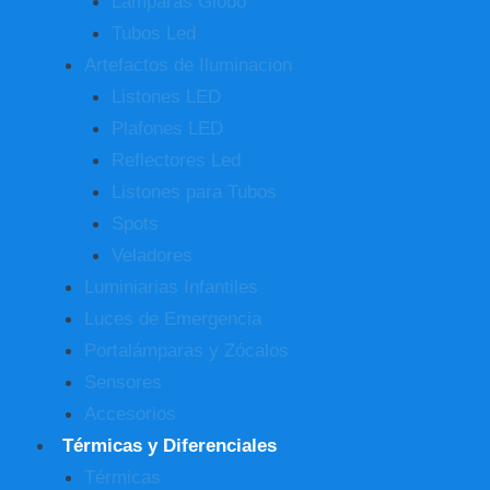
Lamparas Globo
Tubos Led
Artefactos de Iluminacion
Listones LED
Plafones LED
Reflectores Led
Listones para Tubos
Spots
Veladores
Luminiarias Infantiles
Luces de Emergencia
Portalámparas y Zócalos
Sensores
Accesorios
Térmicas y Diferenciales
Térmicas