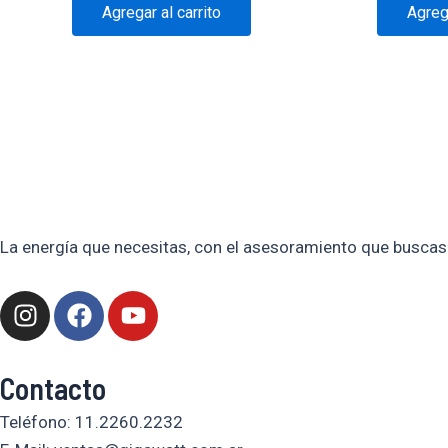
Agregar al carrito
Agrega
La energía que necesitas, con el asesoramiento que buscas
I
F
Y
n
a
o
s
c
u
t
e
t
Contacto
a
b
u
Teléfono: 11.2260.2232
g
o
b