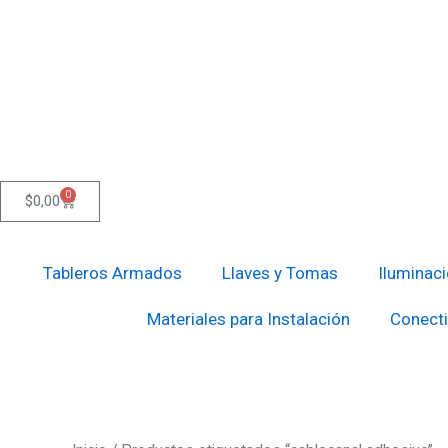
Ir
al
contenido
0
Cart
$
0,00
Tableros Armados
Llaves y Tomas
Iluminac
Materiales para Instalación
Conecti