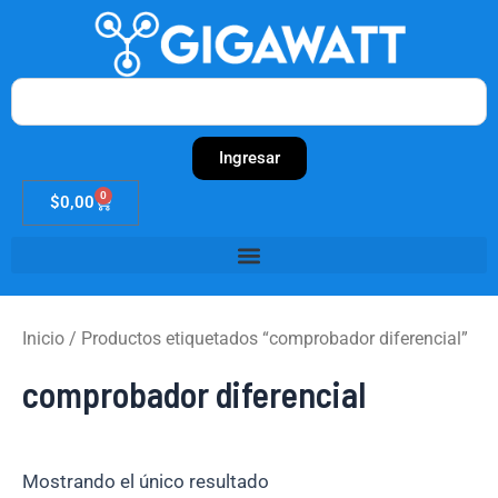
Ir
al
contenido
Search
Ingresar
0
Cart
$
0,00
Inicio
/ Productos etiquetados “comprobador diferencial”
comprobador diferencial
Mostrando el único resultado