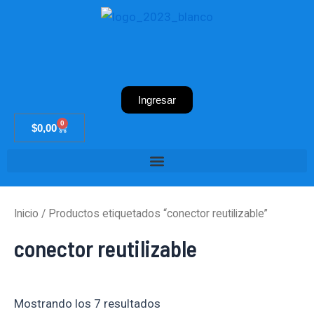
Ir
al
contenido
Ingresar
0
Cart
$
0,00
Inicio
/ Productos etiquetados “conector reutilizable”
conector reutilizable
Mostrando los 7 resultados