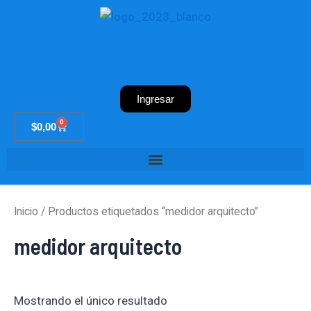
Ir
al
contenido
Ingresar
0
Cart
$
0,00
Inicio
/ Productos etiquetados “medidor arquitecto”
medidor arquitecto
Mostrando el único resultado