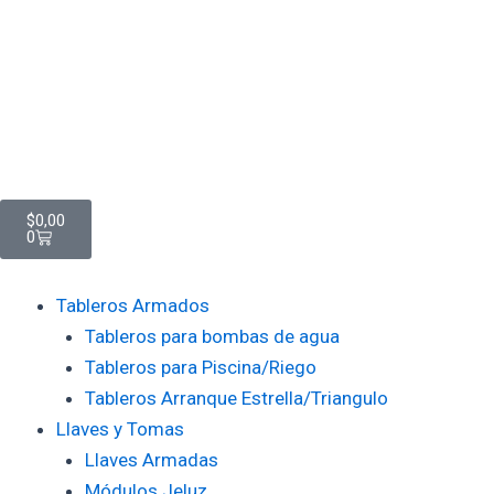
Ir
al
contenido
Cart
$
0,00
0
Tableros Armados
Tableros para bombas de agua
Tableros para Piscina/Riego
Tableros Arranque Estrella/Triangulo
Llaves y Tomas
Llaves Armadas
Módulos Jeluz