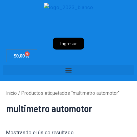
Ir
al
contenido
Ingresar
0
Cart
$
0,00
Inicio
/ Productos etiquetados “multimetro automotor”
multimetro automotor
Mostrando el único resultado