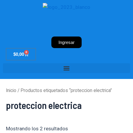
Ir
al
contenido
Ingresar
0
Cart
$
0,00
Inicio
/ Productos etiquetados “proteccion electrica”
proteccion electrica
Mostrando los 2 resultados