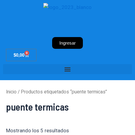
Ir
al
contenido
Ingresar
0
Cart
$
0,00
Inicio
/ Productos etiquetados “puente termicas”
puente termicas
Mostrando los 5 resultados