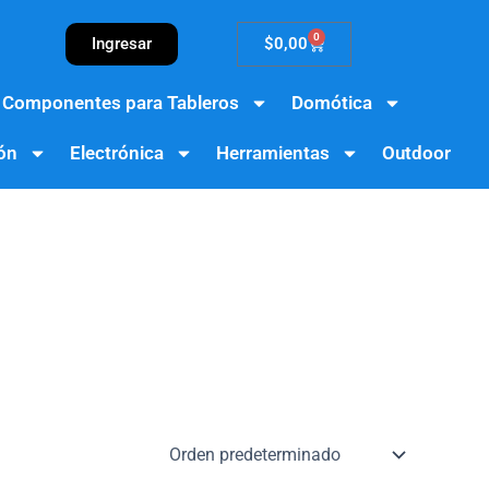
0
Cart
Ingresar
$
0,00
Componentes para Tableros
Domótica
ón
Electrónica
Herramientas
Outdoor