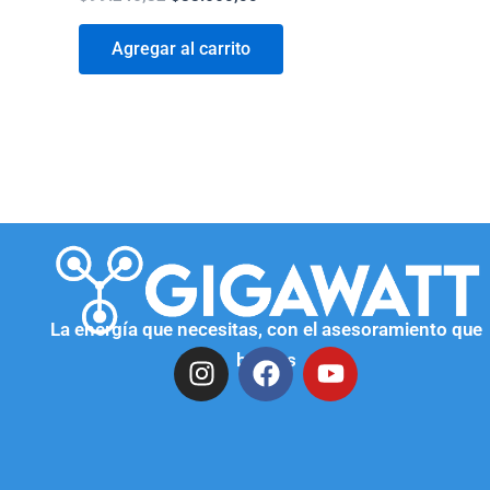
Agregar al carrito
La energía que necesitas, con el asesoramiento que
buscas
I
F
Y
n
a
o