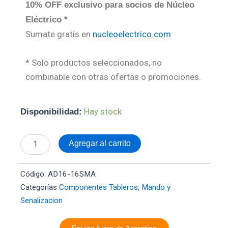
10% OFF exclusivo para socios de Núcleo
Eléctrico *
Sumate gratis en
nucleoelectrico.com
* Solo productos seleccionados, no
combinable con otras ofertas o promociones.
Buzzer
Hay stock
Disponibilidad:
Ojo
de
Buey
Agregar al carrito
Piloto
LED
16mm
Código:
AD16-16SMA
24Vca
Categorías
Componentes Tableros
,
Mando y
Ambar
Senalizacion
cantidad