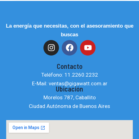
La energía que necesitas, con el asesoramiento que
buscas
I
F
Y
n
a
o
s
c
u
Contacto
t
e
t
Teléfono: 11.2260.2232
a
b
u
E-Mail: ventas@gigawatt.com.ar
g
o
b
Ubicación
r
o
e
Morelos 787, Caballito
a
k
Ciudad Autónoma de Buenos Aires
m