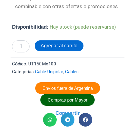
combinable con otras ofertas o promociones.
Cable
Hay stock (puede reservarse)
Disponibilidad:
Unipolar
1.5mm
Marron
Agregar al carrito
x
100mts
-
Código:
UT150Mx100
Ayan
Categorías
Cable Unipolar
,
Cables
Cables
cantidad
Envios fuera de Argentina
Compras por Mayor
Compartir