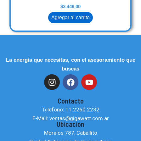
$
3.449,00
Agregar al carrito
La energía que necesitas, con el asesoramiento que
buscas
I
F
Y
n
a
o
s
c
u
Contacto
t
e
t
Teléfono: 11.2260.2232
a
b
u
E-Mail: ventas@gigawatt.com.ar
g
o
b
Ubicación
r
o
e
Morelos 787, Caballito
a
k