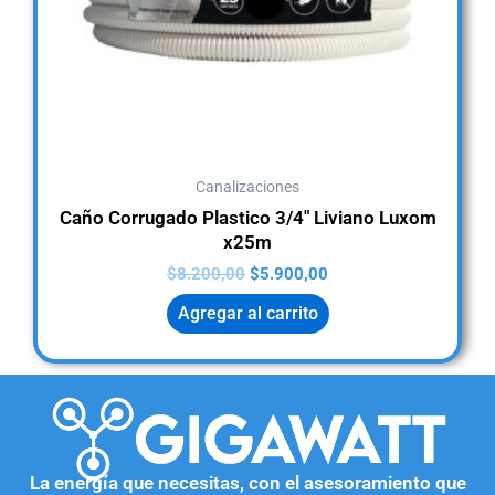
Canalizaciones
Caño Corrugado Plastico 3/4″ Liviano Luxom
x25m
$
8.200,00
$
5.900,00
Agregar al carrito
La energía que necesitas, con el asesoramiento que