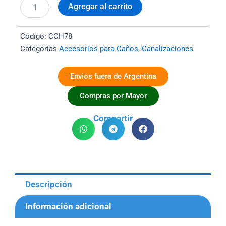
7/8"
Agregar al carrito
Hierro
AG
cantidad
Código:
CCH78
Categorías
Accesorios para Caños
,
Canalizaciones
Envios fuera de Argentina
Compras por Mayor
Compartir
Descripción
Información adicional