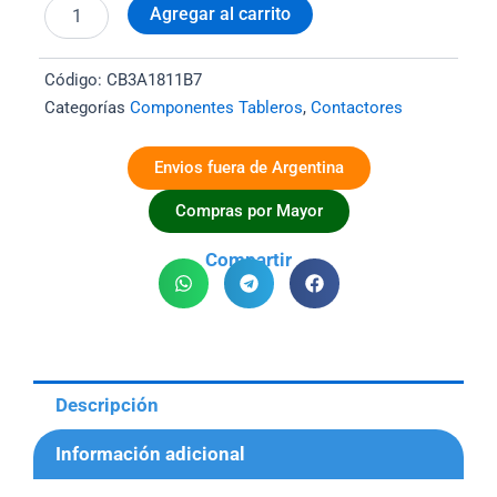
AC3
Agregar al carrito
18A
1Na+1Nc
Bob:
Código:
CB3A1811B7
24Vca
Categorías
Componentes Tableros
,
Contactores
50-
60Hz
cantidad
Envios fuera de Argentina
Compras por Mayor
Compartir
Descripción
Información adicional