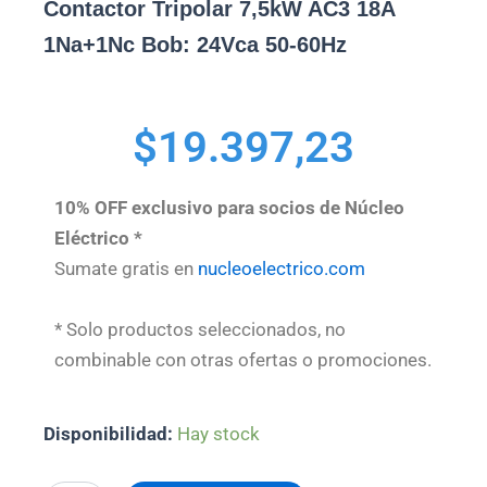
Contactor Tripolar 7,5kW AC3 18A
1Na+1Nc Bob: 24Vca 50-60Hz
$
19.397,23
10% OFF exclusivo para socios de Núcleo
Eléctrico *
Sumate gratis en
nucleoelectrico.com
* Solo productos seleccionados, no
combinable con otras ofertas o promociones.
Contactor
Disponibilidad:
Hay stock
Tripolar
7,5kW