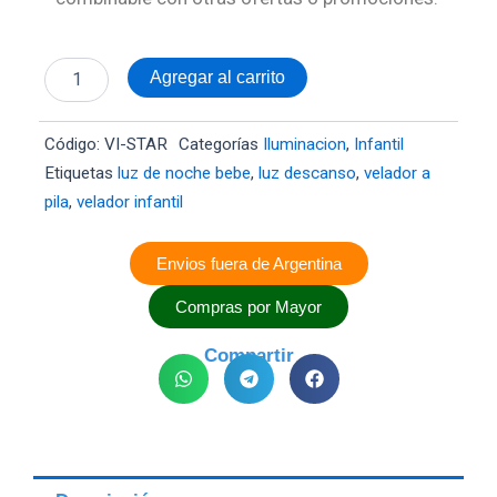
Estrella
Agregar al carrito
Velador
Luz
Noche
Código:
VI-STAR
Categorías
Iluminacion
,
Infantil
Led
Etiquetas
luz de noche bebe
,
luz descanso
,
velador a
Infantil
Bebe
pila
,
velador infantil
Niño
Niña
Envios fuera de Argentina
cantidad
Compras por Mayor
Compartir