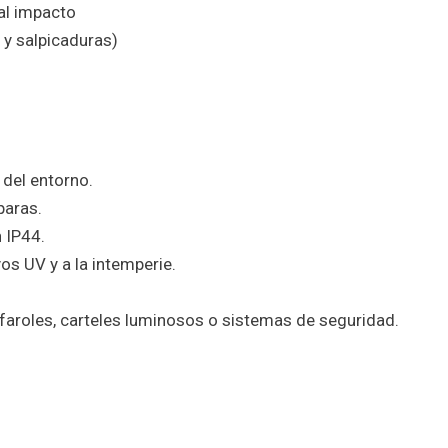
 al impacto
 y salpicaduras)
del entorno.
paras.
n IP44.
os UV y a la intemperie.
, faroles, carteles luminosos o sistemas de seguridad.