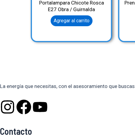
Portalampara Chicote Rosca
Pren
E27 Obra / Guirnalda
Agregar al carrito
La energía que necesitas, con el asesoramiento que buscas
I
F
Y
n
a
o
Contacto