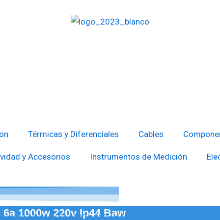
Ingresar
ion
Térmicas y Diferenciales
Cables
Componen
vidad y Accesorios
Instrumentos de Medición
Ele
s 6a 1000w 220v Ip44 Baw
tocontrol 3 Cables 6a 1000w 220v Ip44 Baw