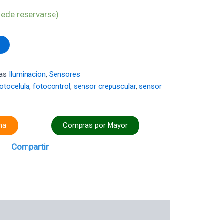
uede reservarse)
o
as
Iluminacion
,
Sensores
otocelula
,
fotocontrol
,
sensor crepuscular
,
sensor
na
Compras por Mayor
Compartir