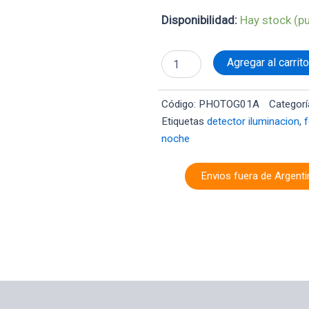
Fotocelula
Disponibilidad:
Hay stock (p
Fotocontrol
3
Cables
Agregar al carrit
6a
1000w
220v
Código:
PHOTOG01A
Categorí
Ip44
Etiquetas
detector iluminacion
,
f
Baw
noche
cantidad
Envios fuera de Argenti