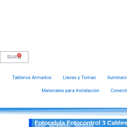
Ir
al
contenido
0
Cart
$
0,00
Tableros Armados
Llaves y Tomas
Iluminac
Materiales para Instalación
Conecti
Fotocelula Fotocontrol 3 Cable
Inicio
/
Iluminacion
/
Sensores
/ Fotocelula Fo