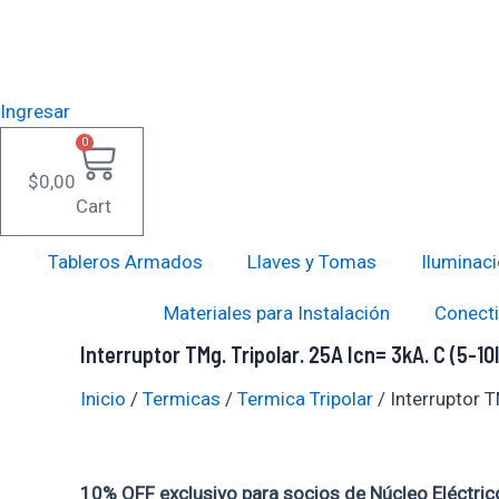
Interruptor
Ir
TMg.
al
Tripolar.
contenido
25A
Icn=
Ingresar
3kA.
C
0
(5-
$
0,00
10In)
Cart
cantidad
Tableros Armados
Llaves y Tomas
Iluminac
Materiales para Instalación
Conecti
Interruptor TMg. Tripolar. 25A Icn= 3kA. C (5-10
Inicio
/
Termicas
/
Termica Tripolar
/ Interruptor T
10% OFF exclusivo para socios de Núcleo Eléctric