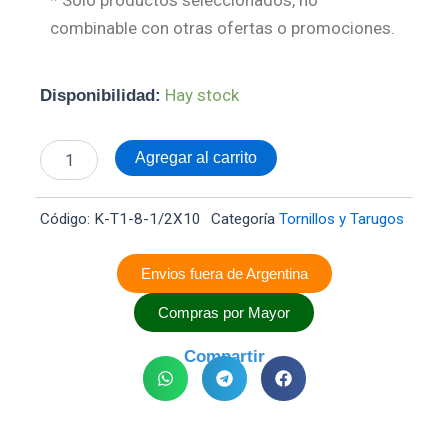
combinable con otras ofertas o promociones.
Kit
Hay stock
Disponibilidad:
Tornillo
Autoperforante
T1
Agregar al carrito
Punta
Mecha
8
Código:
K-T1-8-1/2X10
Categoría
Tornillos y Tarugos
x
1/2
(4,2
Envios fuera de Argentina
x
13mm)
Compras por Mayor
Cabeza
Tanque
Compartir
x10
cantidad