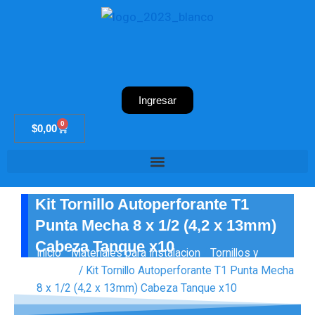
Ir
al
contenido
Ingresar
0
Cart
$
0,00
Kit Tornillo Autoperforante T1
Punta Mecha 8 x 1/2 (4,2 x 13mm)
Cabeza Tanque x10
Inicio
/
Materiales para Instalacion
/
Tornillos y
Tarugos
/ Kit Tornillo Autoperforante T1 Punta Mecha
8 x 1/2 (4,2 x 13mm) Cabeza Tanque x10