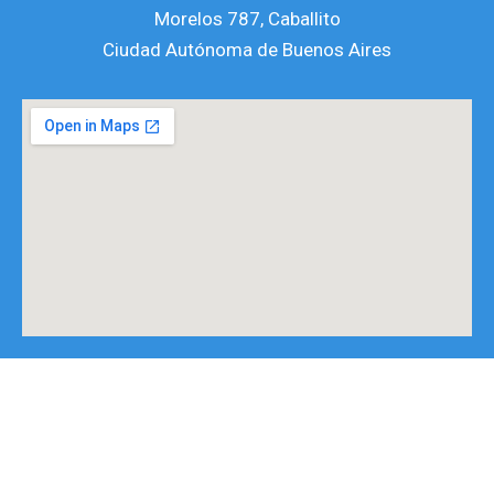
r
o
e
Morelos 787, Caballito
a
k
Ciudad Autónoma de Buenos Aires
m