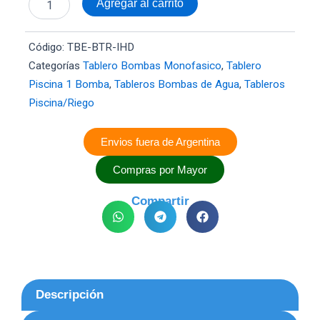
Agregar al carrito
Bomba
+
Riego
Código:
TBE-BTR-IHD
1
Categorías
Tablero Bombas Monofasico
,
Tablero
Zona
Piscina 1 Bomba
,
Tableros Bombas de Agua
,
Tableros
(IHD)
y
Piscina/Riego
Prioridad
tanque
Envios fuera de Argentina
o
riego
Compras por Mayor
cantidad
Compartir
Descripción