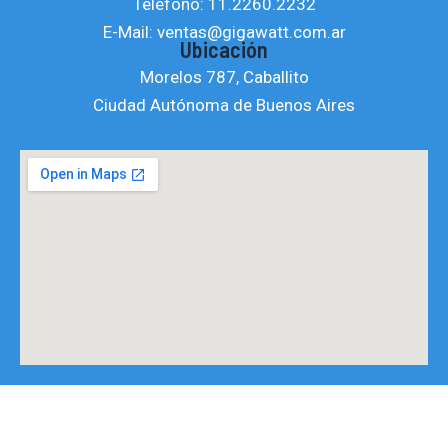
Teléfono: 11.2260.2232
a
b
u
E-Mail: ventas@gigawatt.com.ar
g
o
b
Ubicación
r
o
e
Morelos 787, Caballito
a
k
Ciudad Autónoma de Buenos Aires
m