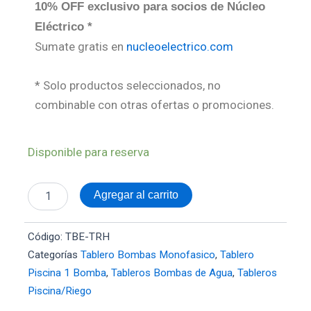
10% OFF exclusivo para socios de Núcleo
Eléctrico *
Sumate gratis en
nucleoelectrico.com
* Solo productos seleccionados, no
combinable con otras ofertas o promociones.
Tablero
Disponible para reserva
Bomba
Agua
Tanque
Agregar al carrito
Filtro
Riego
Automático
Código:
TBE-TRH
cantidad
Categorías
Tablero Bombas Monofasico
,
Tablero
Piscina 1 Bomba
,
Tableros Bombas de Agua
,
Tableros
Piscina/Riego