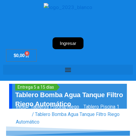
Ir
al
contenido
Ingresar
0
Cart
$
0,00
Entrega 5 a 15 días
Tablero Bomba Agua Tanque Filtro
Riego Automático
Inicio
/
Tableros Piscina/Riego
/
Tablero Piscina 1
Bomba
/ Tablero Bomba Agua Tanque Filtro Riego
Automático