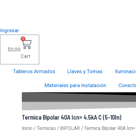
Ir
al
contenido
Ingresar
0
$
0,00
Cart
Tableros Armados
Llaves y Tomas
Iluminac
Materiales para Instalación
Conecti
Termica
Bipolar
40A
Icn=
Termica Bipolar 40A Icn= 4.5kA C (5-10In)
4.5kA
C
Inicio
/
Termicas
/
BIPOLAR
/ Termica Bipolar 40A Icn=
(5-