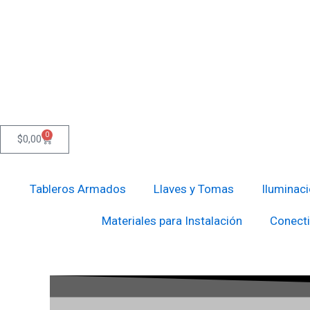
Ir
al
contenido
0
Cart
$
0,00
Tableros Armados
Llaves y Tomas
Iluminac
Materiales para Instalación
Conecti