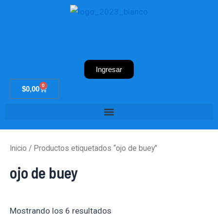
Ir
al
contenido
Ingresar
0
Cart
$
0,00
Inicio
/ Productos etiquetados “ojo de buey”
ojo de buey
Mostrando los 6 resultados