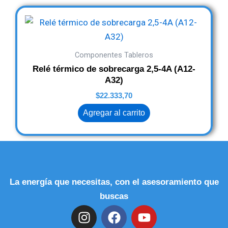
Componentes Tableros
Relé térmico de sobrecarga 2,5-4A (A12-
A32)
$
22.333,70
Agregar al carrito
La energía que necesitas, con el asesoramiento que
buscas
I
F
Y