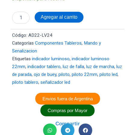
22mm
VERDE
24V
Agregar al carrito
cantidad
Código:
AD22-LV24
Categorías
Componentes Tableros
,
Mando y
Senalizacion
Etiquetas
indicador luminoso
,
indicador luminoso
22mm
,
indicador tablero
,
luz de falla
,
luz de marcha
,
luz
de parada
,
ojo de buey
,
piloto
,
piloto 22mm
,
piloto led
,
piloto tablero
,
señalizador led
Envios fuera de Argentina
Compras por Mayor
Compartir