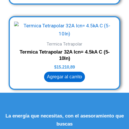
Termica Tetrapolar
Termica Tetrapolar 32A Icn= 4.5kA C (5-
10In)
$
15.210,89
Agregar al carrito
La energía que necesitas, con el asesoramiento que
buscas