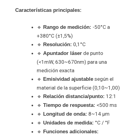
Características principales:
🔹
-50°C a
Rango de medición:
+380°C (±1,5%)
🔹
0,1°C
Resolución:
🔹
de punto
Apuntador láser
(<1mW, 630~670nm) para una
medición exacta
🔹
según el
Emisividad ajustable
material de la superficie (0,10~1,00)
🔹
12:1
Relación distancia/punto:
🔹
<500 ms
Tiempo de respuesta:
🔹
8~14 μm
Longitud de onda:
🔹
°C / °F
Unidades de medida:
🔹
Funciones adicionales: