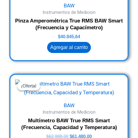
BAW
Instrumentos de Medicion
Pinza Amperométrica True RMS BAW Smart
(Frecuencia y Capacímetro)
$
40.845,64
Agregar al carrito
Original
Current
price
price
¡Oferta!
¡Oferta!
was:
is:
$62.988,00.
$61.480,00.
BAW
Instrumentos de Medicion
Multímetro BAW True RMS Smart
(Frecuencia, Capacidad y Temperatura)
$
62.988,00
$
61.480,00