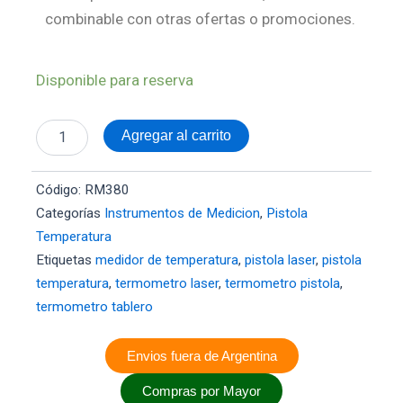
combinable con otras ofertas o promociones.
Termometro
Disponible para reserva
Infrarrojo
Pistola
Laser
Agregar al carrito
-50°
a
380°C
Código:
RM380
cantidad
Categorías
Instrumentos de Medicion
,
Pistola
Temperatura
Etiquetas
medidor de temperatura
,
pistola laser
,
pistola
temperatura
,
termometro laser
,
termometro pistola
,
termometro tablero
Envios fuera de Argentina
Compras por Mayor