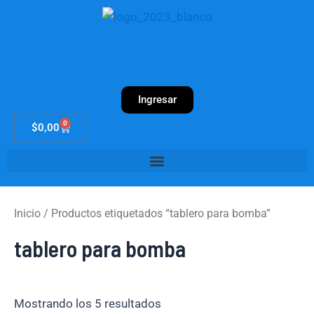
Ir
al
contenido
Ingresar
0
Cart
$
0,00
Inicio
/ Productos etiquetados “tablero para bomba”
tablero para bomba
Mostrando los 5 resultados