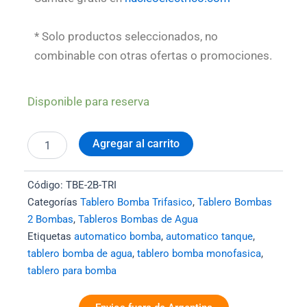
* Solo productos seleccionados, no
combinable con otras ofertas o promociones.
Tablero
Disponible para reserva
2
Bombas
Trifasicas
Agregar al carrito
Alternador
Manual
cantidad
Código:
TBE-2B-TRI
Categorías
Tablero Bomba Trifasico
,
Tablero Bombas
2 Bombas
,
Tableros Bombas de Agua
Etiquetas
automatico bomba
,
automatico tanque
,
tablero bomba de agua
,
tablero bomba monofasica
,
tablero para bomba