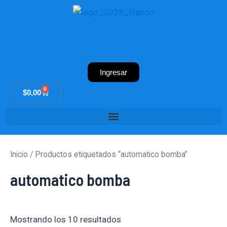
Ir
al
contenido
Ingresar
0
Cart
$
0,00
Inicio
/ Productos etiquetados “automatico bomba”
automatico bomba
Mostrando los 10 resultados