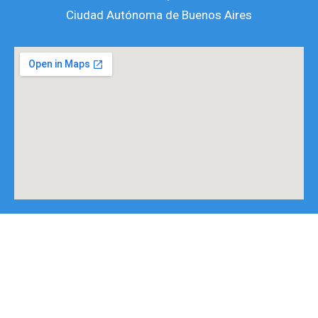
a
k
Ciudad Autónoma de Buenos Aires
m