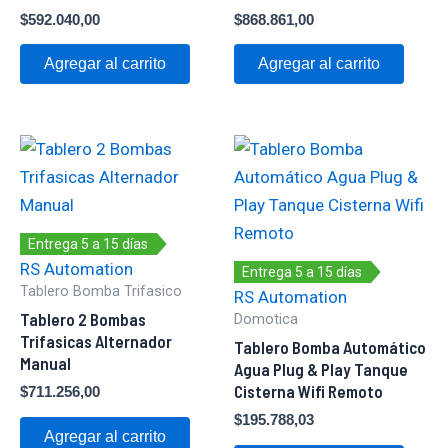
$
592.040,00
$
868.861,00
Agregar al carrito
Agregar al carrito
Entrega 5 a 15 días
RS Automation
Entrega 5 a 15 días
Tablero Bomba Trifasico
RS Automation
Tablero 2 Bombas
Domotica
Trifasicas Alternador
Tablero Bomba Automático
Manual
Agua Plug & Play Tanque
Cisterna Wifi Remoto
$
711.256,00
$
195.788,03
Agregar al carrito