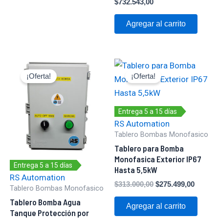
$
732.543,00
Agregar al carrito
Original
Current
Original
Curren
price
price
price
price
¡Oferta!
¡Oferta!
was:
is:
was:
is:
$413.000,00.
$324.035,00.
$313.000,00.
$275.49
Entrega 5 a 15 días
RS Automation
Tablero Bombas Monofasico
Tablero para Bomba
Monofasica Exterior IP67
Entrega 5 a 15 días
Hasta 5,5kW
RS Automation
$
313.000,00
$
275.499,00
Tablero Bombas Monofasico
Tablero Bomba Agua
Agregar al carrito
Tanque Protección por