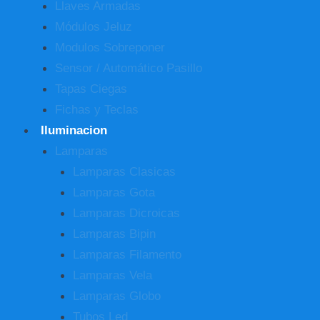
Llaves Armadas
Módulos Jeluz
Modulos Sobreponer
Sensor / Automático Pasillo
Tapas Ciegas
Fichas y Teclas
Iluminacion
Lamparas
Lamparas Clasicas
Lamparas Gota
Lamparas Dicroicas
Lamparas Bipin
Lamparas Filamento
Lamparas Vela
Lamparas Globo
Tubos Led