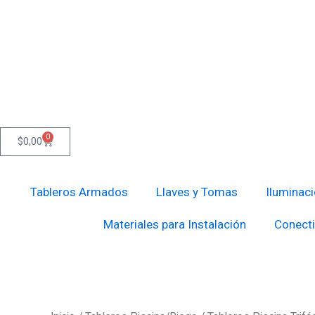
Ir
al
contenido
0
Cart
$
0,00
Tableros Armados
Llaves y Tomas
Iluminac
Materiales para Instalación
Conecti