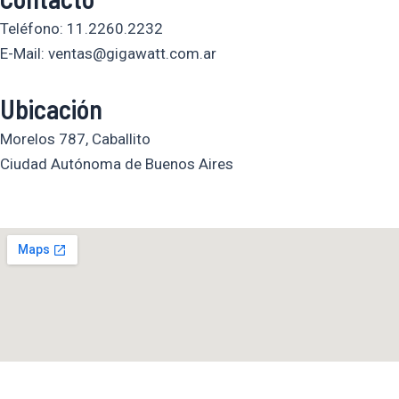
s
c
u
Teléfono: 11.2260.2232
t
e
t
E-Mail: ventas@gigawatt.com.ar
a
b
u
Ubicación
g
o
b
Morelos 787, Caballito
Ciudad Autónoma de Buenos Aires
r
o
e
a
k
m