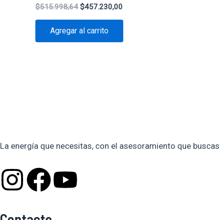
$
515.998,64
$
457.230,00
Agregar al carrito
La energía que necesitas, con el asesoramiento que buscas
I
F
Y
n
a
o
Contacto