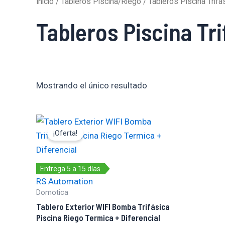
Inicio
/
Tableros Piscina/Riego
/ Tableros Piscina Trifá
Tableros Piscina Tri
Mostrando el único resultado
Original
Current
price
price
¡Oferta!
was:
is:
$515.998,64.
$457.230,00.
Entrega 5 a 15 días
RS Automation
Domotica
Tablero Exterior WIFI Bomba Trifásica
Piscina Riego Termica + Diferencial