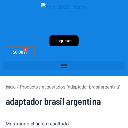
Ir
al
contenido
Ingresar
0
Cart
$
0,00
Inicio
/ Productos etiquetados “adaptador brasil argentina”
adaptador brasil argentina
Mostrando el único resultado