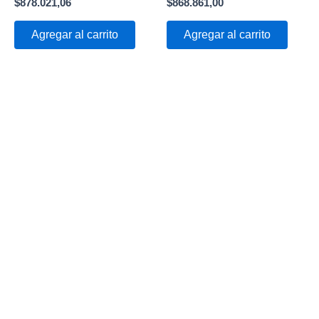
$
878.021,06
$
868.861,00
Agregar al carrito
Agregar al carrito