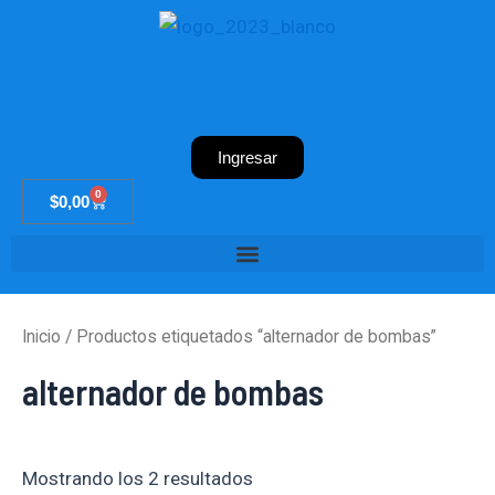
Ir
al
contenido
Ingresar
0
Cart
$
0,00
Inicio
/ Productos etiquetados “alternador de bombas”
alternador de bombas
Mostrando los 2 resultados