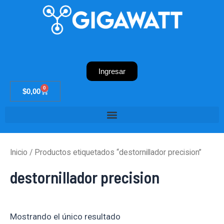
Ir
al
contenido
Ingresar
0
Cart
$
0,00
Inicio
/ Productos etiquetados “destornillador precision”
destornillador precision
Mostrando el único resultado