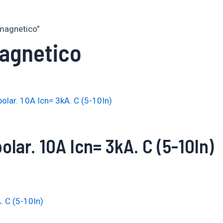
omagnetico”
agnetico
olar. 10A Icn= 3kA. C (5-10In)