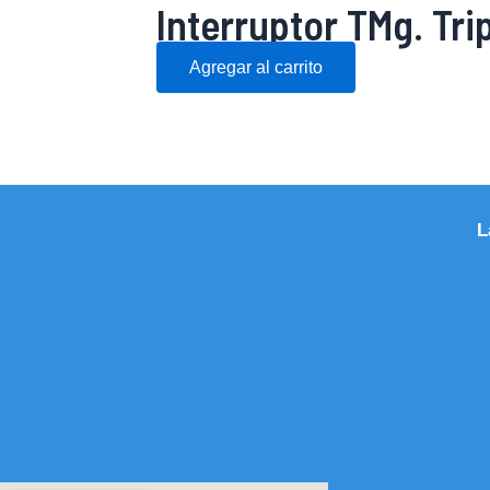
Interruptor TMg. Trip
Agregar al carrito
L