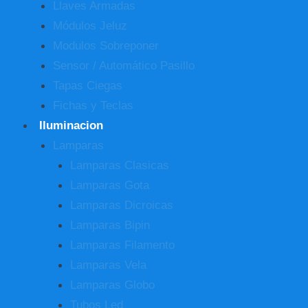
Llaves Armadas
Módulos Jeluz
Modulos Sobreponer
Sensor / Automático Pasillo
Tapas Ciegas
Fichas y Teclas
Iluminacion
Lamparas
Lamparas Clasicas
Lamparas Gota
Lamparas Dicroicas
Lamparas Bipin
Lamparas Filamento
Lamparas Vela
Lamparas Globo
Tubos Led