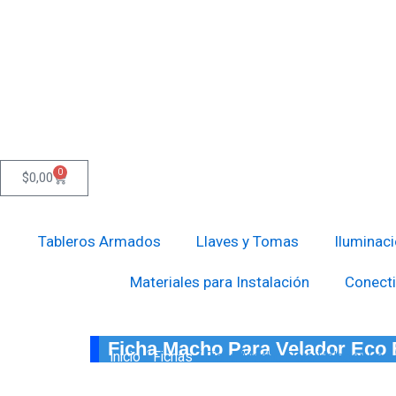
Ir
al
contenido
0
Cart
$
0,00
Tableros Armados
Llaves y Tomas
Iluminac
Materiales para Instalación
Conecti
Ficha Macho Para Velador Eco 
Inicio
/
Fichas
/ Ficha Macho Para Velador Eco 