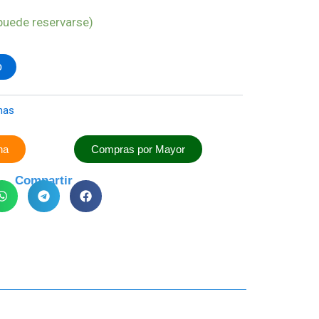
puede reservarse)
o
has
na
Compras por Mayor
Compartir