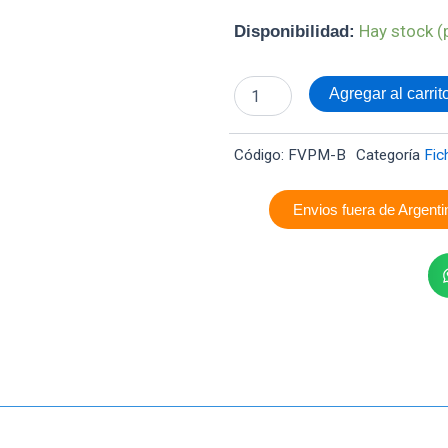
Ficha
Hay stock (
Disponibilidad:
Macho
Para
Velador
Agregar al carrit
Eco
Blanca
cantidad
Código:
FVPM-B
Categoría
Fic
Envios fuera de Argenti