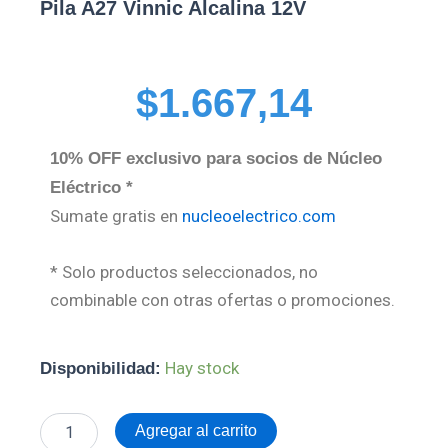
Pila A27 Vinnic Alcalina 12V
$
1.667,14
10% OFF exclusivo para socios de Núcleo
Eléctrico *
Sumate gratis en
nucleoelectrico.com
* Solo productos seleccionados, no
combinable con otras ofertas o promociones.
Pila
Hay stock
Disponibilidad:
A27
Vinnic
Alcalina
Agregar al carrito
12V