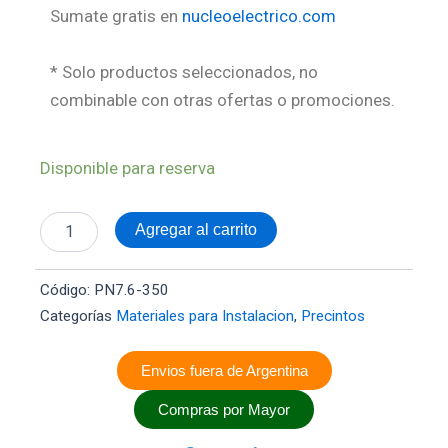
Sumate gratis en
nucleoelectrico.com
* Solo productos seleccionados, no
combinable con otras ofertas o promociones.
Precintos
Disponible para reserva
7.6mm
x
350mm
Agregar al carrito
x100u
cantidad
Código:
PN7.6-350
Categorías
Materiales para Instalacion
,
Precintos
Envios fuera de Argentina
Compras por Mayor