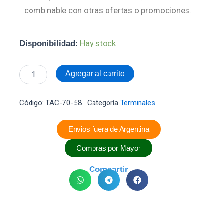
combinable con otras ofertas o promociones.
Terminal
Hay stock
Disponibilidad:
Desnudo
Cobre
Estañado
Agregar al carrito
70mm
Ojal
5/8
Código:
TAC-70-58
Categoría
Terminales
cantidad
Envios fuera de Argentina
Compras por Mayor
Compartir